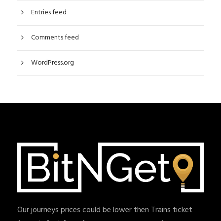
Entries feed
Comments feed
WordPress.org
Our journeys prices could be lower then Trains ticket